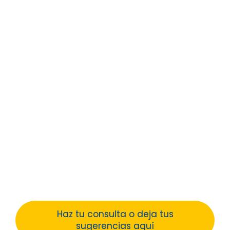
Estamos a tu
disposición
No hay nada más importante para nosotros
que hacer que te sientas como en casa.
Nuestro equipo de coordinación y de
gerencia está a tu servicio para ayudarte en
todo aquello que esté en sus manos. La
atención personalizada forma parte de
nuestro estilo de trabajo y estaremos
encantados de atenderte.
Haz tu consulta o deja tus
sugerencias aquí