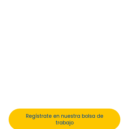
Trabaja con nosotros
En La Salle creemos que el potencial
humano es el motor esencial que hace
posible una educación de calidad. Te
agradeceríamos que cumplimentaras la
siguiente información personal y profesional
para poder tenerla en nuestra base de
datos y así contactar contigo en caso de
requerir tu participación en los procesos de
selección.
Regístrate en nuestra bolsa de
trabajo