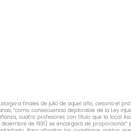
acios que integran el centro a través de nuestro tour
Astorga
a finales de julio de aquel año, cesaría el p
ianas, “como consecuencia deplorable de la Ley inju
ianza, cuatro profesores con título que la local As
e diciembre de 1931) se encargará de proporcionar” 
ntactado. Para afrontar los cuantiosos gastos que