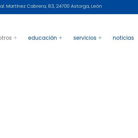
al. Martínez Cabrera, 83, 24700 Astorga, León
otros
educación
servicios
noticias
alaciones del centro