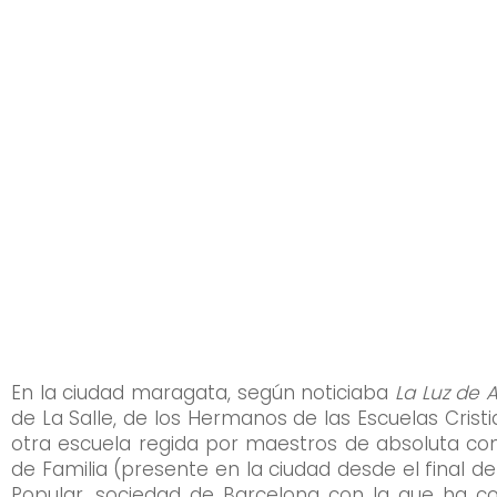
¡Conoce los diferentes esp
En la ciudad maragata, según noticiaba
La Luz de 
de La Salle, de los Hermanos de las Escuelas Crist
otra escuela regida por maestros de absoluta conf
de Familia (presente en la ciudad desde el final d
Popular, sociedad de Barcelona con la que ha co