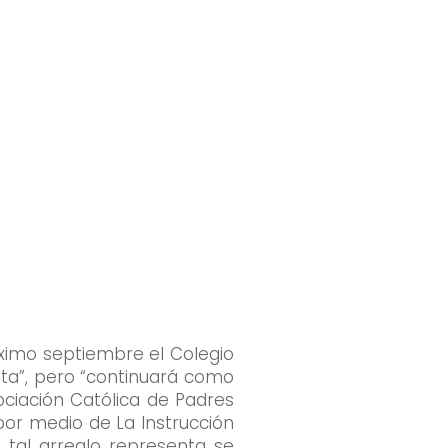
 virtual 360!
róximo septiembre el Colegio
sta”, pero “continuará como
ociación Católica de Padres
por medio de La Instrucción
 tal arreglo representa se