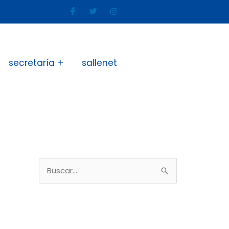
secretaría
sallenet
B
u
s
c