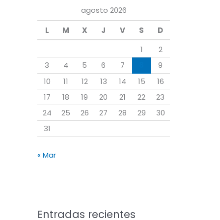
a
agosto 2026
r
L
M
X
J
V
S
D
p
o
1
2
r
3
4
5
6
7
8
9
:
10
11
12
13
14
15
16
17
18
19
20
21
22
23
24
25
26
27
28
29
30
31
« Mar
Entradas recientes