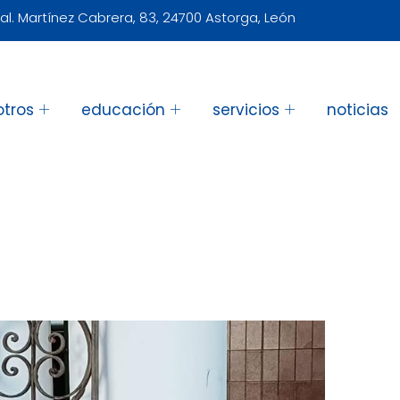
al. Martínez Cabrera, 83, 24700 Astorga, León
otros
educación
servicios
noticias