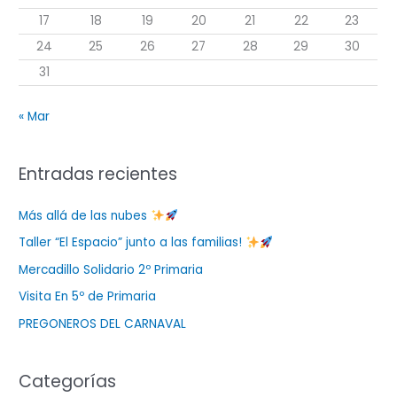
r
17
18
19
20
21
22
23
:
24
25
26
27
28
29
30
31
« Mar
Entradas recientes
Más allá de las nubes
Taller “El Espacio” junto a las familias!
Mercadillo Solidario 2º Primaria
Visita En 5º de Primaria
PREGONEROS DEL CARNAVAL
Categorías