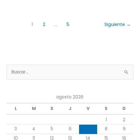
1
2
…
5
Siguiente
→
B
u
s
agosto 2026
c
a
L
M
X
J
V
S
D
r
1
2
p
3
4
5
6
7
8
9
o
10
11
12
13
14
15
16