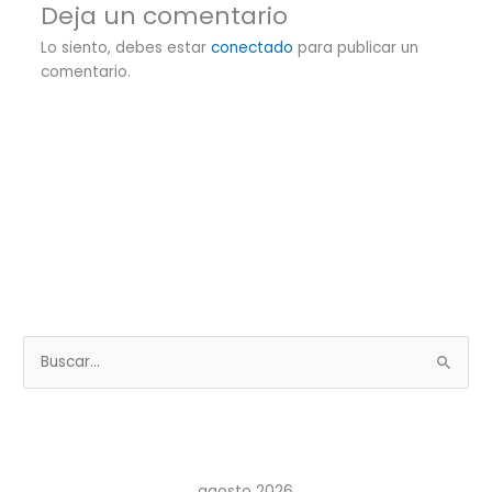
Deja un comentario
Lo siento, debes estar
conectado
para publicar un
comentario.
B
u
s
c
a
agosto 2026