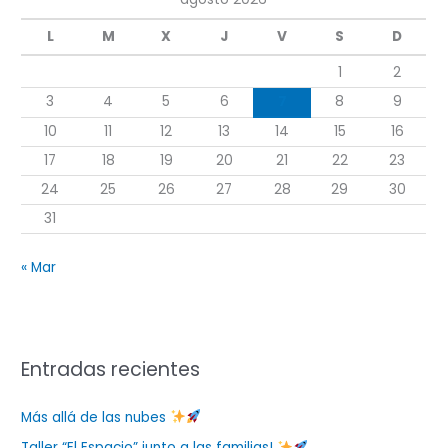
r
L
M
X
J
V
S
D
p
1
2
o
r
3
4
5
6
7
8
9
:
10
11
12
13
14
15
16
17
18
19
20
21
22
23
24
25
26
27
28
29
30
31
« Mar
Entradas recientes
Más allá de las nubes
Taller “El Espacio” junto a las familias!