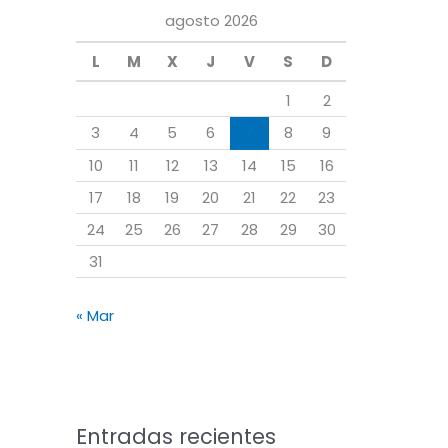
a
agosto 2026
r
L
M
X
J
V
S
D
p
o
1
2
r
3
4
5
6
7
8
9
:
10
11
12
13
14
15
16
17
18
19
20
21
22
23
24
25
26
27
28
29
30
31
« Mar
Entradas recientes