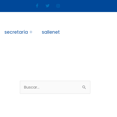
secretaría
sallenet
B
u
s
c