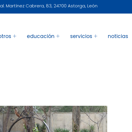
al. Martínez Cabrera, 83, 24700 Astorga, León
otros
educación
servicios
noticias