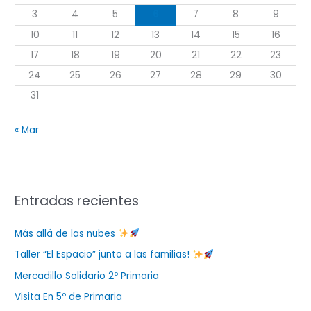
r
3
4
5
6
7
8
9
:
10
11
12
13
14
15
16
17
18
19
20
21
22
23
24
25
26
27
28
29
30
31
« Mar
Entradas recientes
Más allá de las nubes
Taller “El Espacio” junto a las familias!
Mercadillo Solidario 2º Primaria
Visita En 5º de Primaria