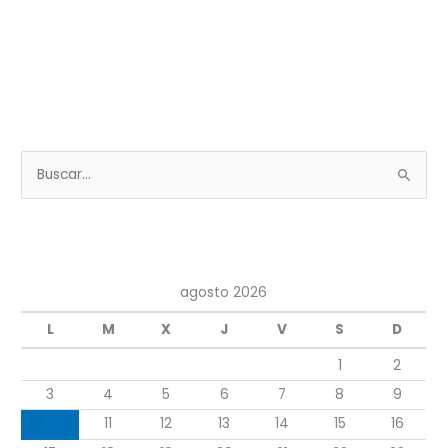
B
u
s
c
a
agosto 2026
r
L
M
X
J
V
S
D
p
1
2
o
r
3
4
5
6
7
8
9
:
10
11
12
13
14
15
16