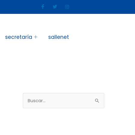
secretaría
sallenet
B
u
s
c