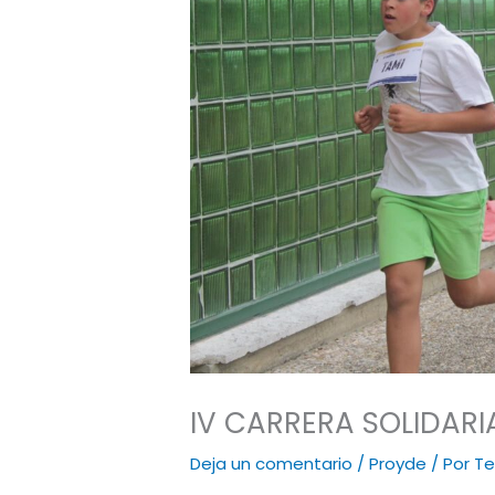
IV CARRERA SOLIDARI
Deja un comentario
/
Proyde
/ Por
Te