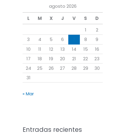
a
agosto 2026
r
L
M
X
J
V
S
D
p
o
1
2
r
3
4
5
6
7
8
9
:
10
11
12
13
14
15
16
17
18
19
20
21
22
23
24
25
26
27
28
29
30
31
« Mar
Entradas recientes