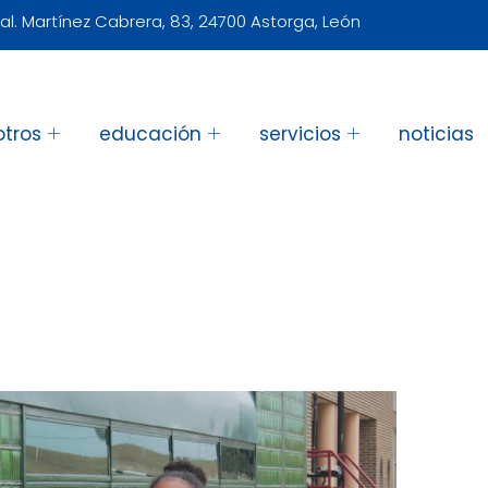
al. Martínez Cabrera, 83, 24700 Astorga, León
otros
educación
servicios
noticias