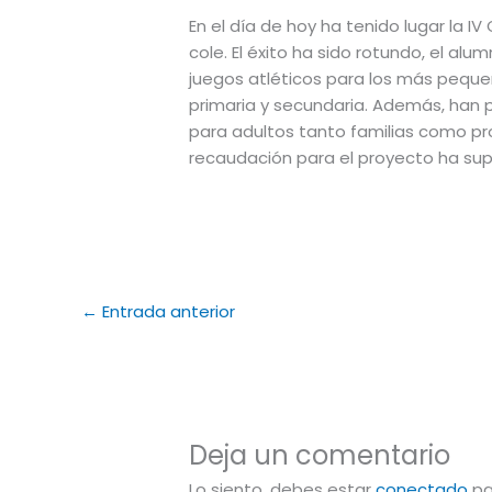
En el día de hoy ha tenido lugar la I
cole. El éxito ha sido rotundo, el a
juegos atléticos para los más peque
primaria y secundaria. Además, han p
para adultos tanto familias como pr
recaudación para el proyecto ha supe
←
Entrada anterior
Deja un comentario
Lo siento, debes estar
conectado
pa