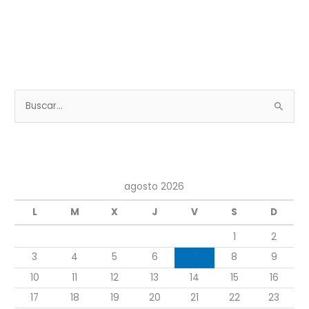
B
u
s
c
a
agosto 2026
r
L
M
X
J
V
S
D
p
1
2
o
r
3
4
5
6
7
8
9
:
10
11
12
13
14
15
16
17
18
19
20
21
22
23