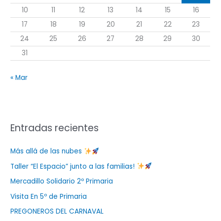
:
10
11
12
13
14
15
16
17
18
19
20
21
22
23
24
25
26
27
28
29
30
31
« Mar
Entradas recientes
Más allá de las nubes
Taller “El Espacio” junto a las familias!
Mercadillo Solidario 2º Primaria
Visita En 5º de Primaria
PREGONEROS DEL CARNAVAL