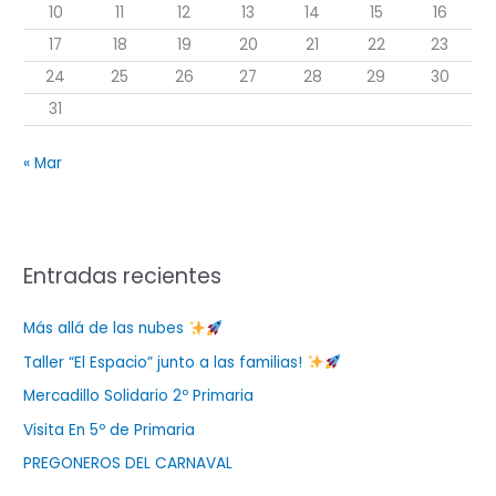
:
10
11
12
13
14
15
16
17
18
19
20
21
22
23
24
25
26
27
28
29
30
31
« Mar
Entradas recientes
Más allá de las nubes
Taller “El Espacio” junto a las familias!
Mercadillo Solidario 2º Primaria
Visita En 5º de Primaria
PREGONEROS DEL CARNAVAL