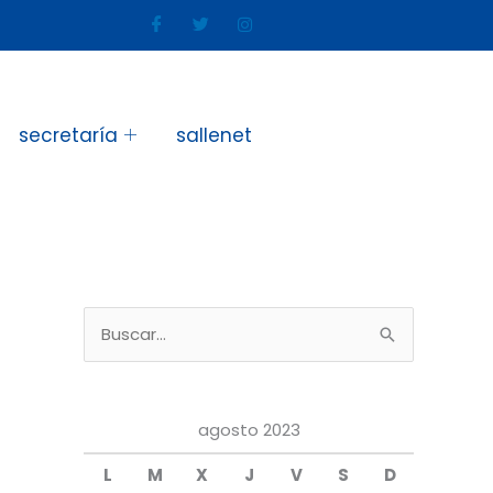
secretaría
sallenet
B
u
s
agosto 2023
c
a
L
M
X
J
V
S
D