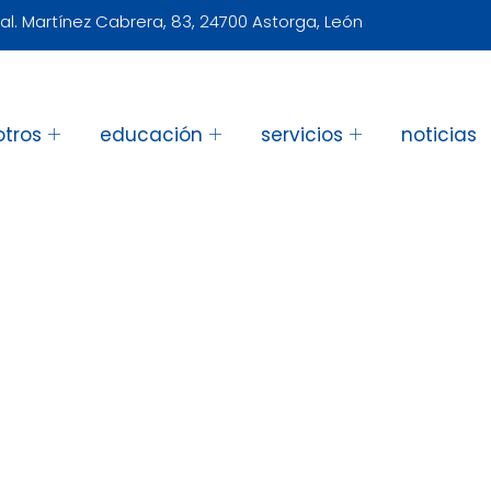
al. Martínez Cabrera, 83, 24700 Astorga, León
otros
educación
servicios
noticias