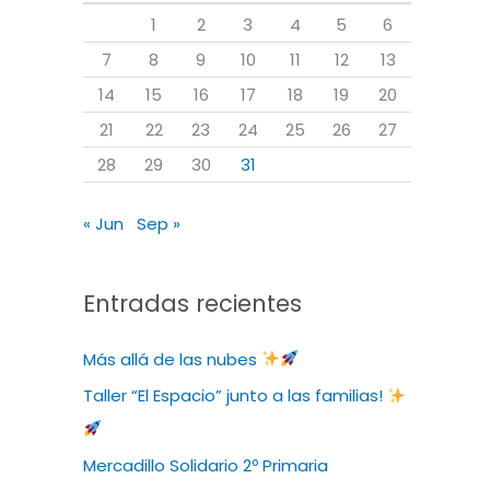
r
1
2
3
4
5
6
p
7
8
9
10
11
12
13
o
14
15
16
17
18
19
20
r
21
22
23
24
25
26
27
:
28
29
30
31
« Jun
Sep »
Entradas recientes
Más allá de las nubes
Taller “El Espacio” junto a las familias!
Mercadillo Solidario 2º Primaria