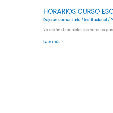
HORARIOS CURSO ESC
HORARIOS
CURSO
Deja un comentario
/
Institucional
/
P
ESCOLAR
2023/2024
Ya están disponibles los horarios p
Leer más »