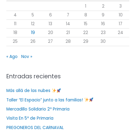
r
1
2
3
p
4
5
6
7
8
9
10
o
11
12
13
14
15
16
17
r
18
19
20
21
22
23
24
:
25
26
27
28
29
30
« Ago
Nov »
Entradas recientes
Más allá de las nubes
Taller “El Espacio” junto a las familias!
Mercadillo Solidario 2º Primaria
Visita En 5º de Primaria
PREGONEROS DEL CARNAVAL