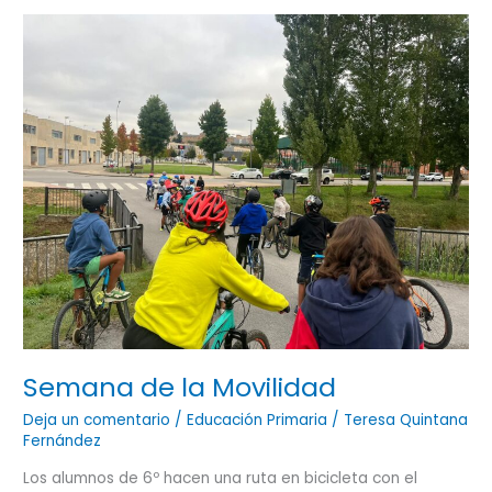
Semana
de
la
Movilidad
Semana de la Movilidad
Deja un comentario
/
Educación Primaria
/
Teresa Quintana
Fernández
Los alumnos de 6º hacen una ruta en bicicleta con el