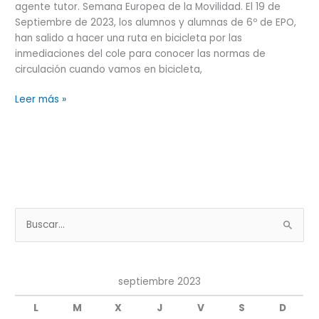
agente tutor. Semana Europea de la Movilidad. El 19 de
Septiembre de 2023, los alumnos y alumnas de 6º de EPO,
han salido a hacer una ruta en bicicleta por las
inmediaciones del cole para conocer las normas de
circulación cuando vamos en bicicleta,
Leer más »
B
u
s
septiembre 2023
c
a
L
M
X
J
V
S
D