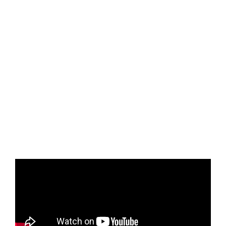
Formamos personas,
construimos futuro.
La Salle es una institución educativa con más
de 300 años de historia cuya misión se
centra en educar a niños y jóvenes. Tiene
presencia en más de 77 países y cuenta
con 1.000 centros educativos y 60
universidades.