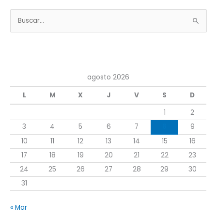
B
u
s
c
a
agosto 2026
r
L
M
X
J
V
S
D
p
1
2
o
r
3
4
5
6
7
8
9
:
10
11
12
13
14
15
16
17
18
19
20
21
22
23
24
25
26
27
28
29
30
31
« Mar