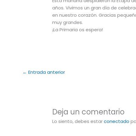
Esta mañana despidieron la Etapa de 
años. Vivimos un gran día de celeb
en nuestro corazón. Gracias pequeñ
muy grandes.
¡La Primaria os espera!
←
Entrada anterior
Deja un comentario
Lo siento, debes estar
conectado
pa