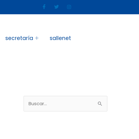
secretaría
sallenet
B
u
s
c