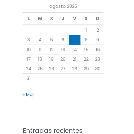
a
agosto 2026
r
L
M
X
J
V
S
D
p
o
1
2
r
3
4
5
6
7
8
9
:
10
11
12
13
14
15
16
17
18
19
20
21
22
23
24
25
26
27
28
29
30
31
« Mar
Entradas recientes