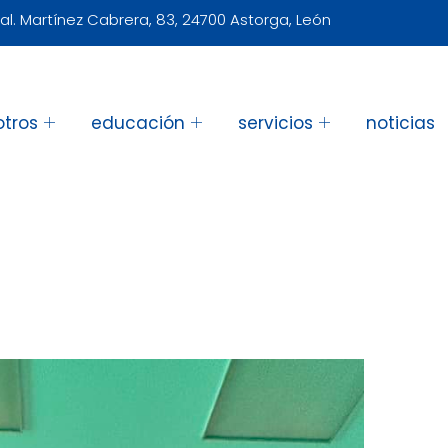
al. Martínez Cabrera, 83, 24700 Astorga, León
otros
educación
servicios
noticias