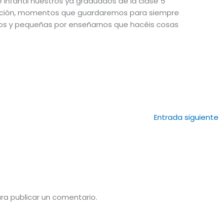
Infantil nuestros ya graduados de la clase 5
ración, momentos que guardaremos para siempre
os y pequeñas por enseñarnos que hacéis cosas
Entrada siguiente
ra publicar un comentario.